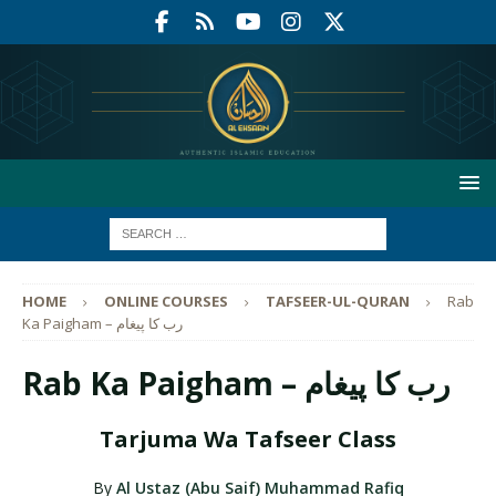
HOME
ONLINE COURSES
TAFSEER-UL-QURAN
Rab
Ka Paigham – رب كا پيغام
Rab Ka Paigham – رب كا پيغام
Tarjuma Wa Tafseer Class
By
Al Ustaz (Abu Saif) Muhammad Rafiq